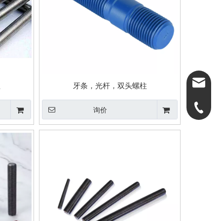
dongxin
柱
牙条，光杆，双头螺柱
0574-86
询价
0574-86