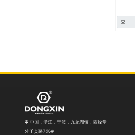
中国，浙江，宁波，九龙湖镇，西经堂

外子贡路768#