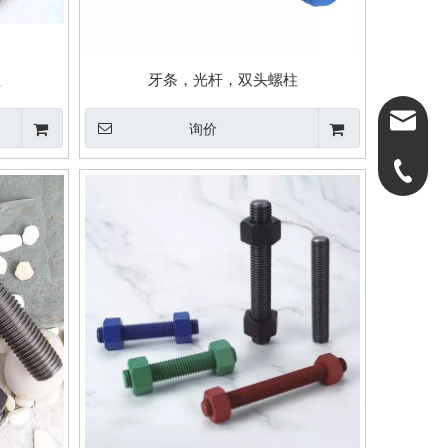
柱
牙条，光杆，双头螺柱
dongxin
询价
0574-86
0574-86