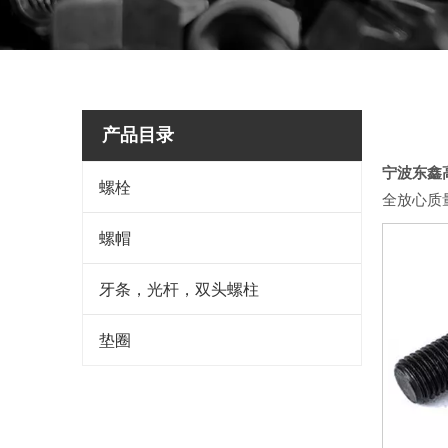
产品目录
宁波东鑫
螺栓
全放心质
螺帽
牙条，光杆，双头螺柱
垫圈